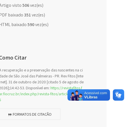
Artigo visto
506
vez(es)
PDF baixado
351
vez(es)
HTML baixado
590
vez(es)
Como Citar
A recuperação e a preservação das nascentes na ci
dade de São José das Palmeiras - PR. Rev Fitos [Inte
rnet]. 31 de outubro de 2020 [citado 5 de agosto de
2026];14:42-53. Disponível em:
https://revistafitos.f
ar.fiocruz.br/index.php/revista-fitos/article/view/89
5
FORMATOS DE CITAÇÃO