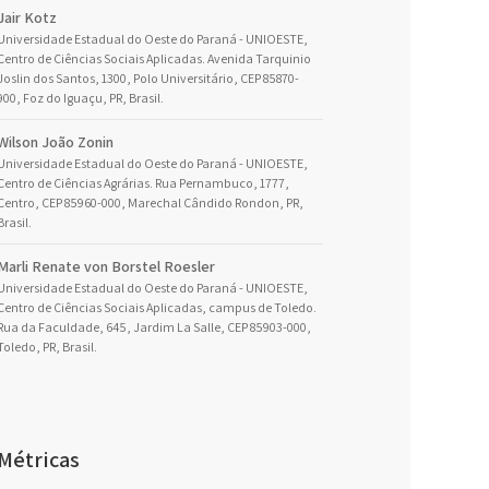
Jair Kotz
Universidade Estadual do Oeste do Paraná - UNIOESTE,
Centro de Ciências Sociais Aplicadas. Avenida Tarquinio
Joslin dos Santos, 1300, Polo Universitário, CEP 85870-
900, Foz do Iguaçu, PR, Brasil.
Wilson João Zonin
Universidade Estadual do Oeste do Paraná - UNIOESTE,
Centro de Ciências Agrárias. Rua Pernambuco, 1777,
Centro, CEP 85960-000, Marechal Cândido Rondon, PR,
Brasil.
Marli Renate von Borstel Roesler
Universidade Estadual do Oeste do Paraná - UNIOESTE,
Centro de Ciências Sociais Aplicadas, campus de Toledo.
Rua da Faculdade, 645, Jardim La Salle, CEP 85903-000,
Toledo, PR, Brasil.
Métricas