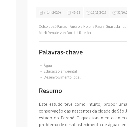
v. 14 (2020)
42-53
12/11/2019
31/10/
Celso José Farias
Andreia Helena Pasini Guareski
L
Marli Renate von Borstel Roesler
Palavras-chave
Água
Educação ambiental
Desenvolvimento local
Resumo
Este estudo teve como intuito, propor uma
conservação das nascentes da cidade de São J
estado do Paraná. O questionamento emerg
problema de desabastecimento de água e enc