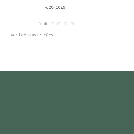
v. 20 (2026)
v. 19
Ver Todas as Edições