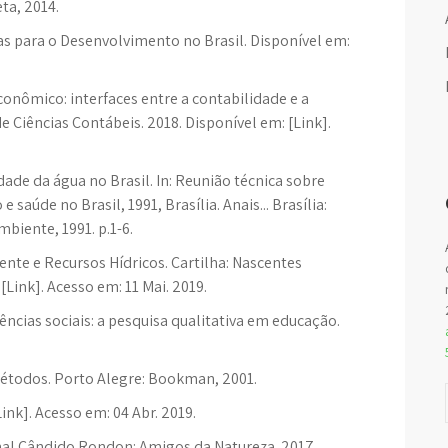
ta, 2014.
 para o Desenvolvimento no Brasil. Disponível em:
conômico: interfaces entre a contabilidade e a
e Ciências Contábeis. 2018. Disponível em: [Link].
dade da água no Brasil. In: Reunião técnica sobre
úde no Brasil, 1991, Brasília. Anais... Brasília:
biente, 1991. p.1-6.
nte e Recursos Hídricos. Cartilha: Nascentes
Link]. Acesso em: 11 Mai. 2019.
ências sociais: a pesquisa qualitativa em educação.
métodos. Porto Alegre: Bookman, 2001.
Link]. Acesso em: 04 Abr. 2019.
hal Cândido Rondon: Amigos da Natureza. 2017.