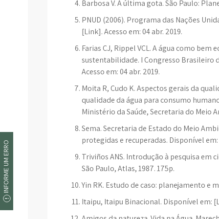
Barbosa V. A última gota. São Paulo: Plane
PNUD (2006). Programa das Nações Unidas
[Link]. Acesso em: 04 abr. 2019.
Farias CJ, Rippel VCL. A água como bem e
sustentabilidade. I Congresso Brasileiro d
Acesso em: 04 abr. 2019.
Moita R, Cudo K. Aspectos gerais da quali
qualidade da água para consumo humano e sa
Ministério da Saúde, Secretaria do Meio Am
Sema. Secretaria de Estado do Meio Ambie
protegidas e recuperadas. Disponível em: [
INFORME UM ERRO
Triviños ANS. Introdução à pesquisa em ci
São Paulo, Atlas, 1987. 175p.
Yin RK. Estudo de caso: planejamento e 
Itaipu, Itaipu Binacional. Disponível em: [
Amigos da natureza. Vida na Água. Marec