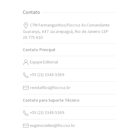
Contato
CTM Farmanguinhos/Fiocruz Av.Comandante
Guaranys, 447 Jacarepaguá, Rio de Janeiro CEP
20.775-610
Contato Principal
Equipe Editorial
+55 (21) 3348-5369
revistafitos@fiocruz.br
Contato para Suporte Técnico
+55 (21) 3348-5369
eugenio.telles@fiocruz.br