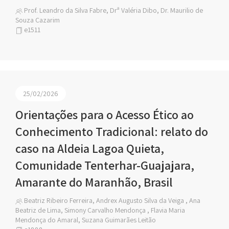
Prof. Leandro da Silva Fabre, Drª Valéria Dibo, Dr. Maurilio de
Souza Cazarim
e1511
25/02/2026
Orientações para o Acesso Ético ao
Conhecimento Tradicional: relato do
caso na Aldeia Lagoa Quieta,
Comunidade Tenterhar-Guajajara,
Amarante do Maranhão, Brasil
Beatriz Ribeiro Ferreira, Andrex Augusto Silva da Veiga , Ana
Beatriz de Lima, Simony Carvalho Mendonça , Flavia Maria
Mendonça do Amaral, Suzana Guimarães Leitão