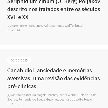
Seriphidium cinum (O. Berg) Poljakov
descrito nos tratados entre os séculos
XVII e XX
Karen Berenice Denez, Adriana Nunes Wolffenbüttel
e1934
02/06/2025
Canabidiol, ansiedade e memórias
aversivas: uma revisão das evidências
pré-clínicas
Marina Aparecida Magnini Portes, Isabel Werle, Luciane Alfaia
Soares, Fernanda de Souza Guterres, Leandro Jose Bertoglio
e1817