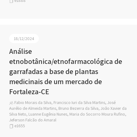
e1888
18/12/2024
Análise
etnobotânica/etnofarmacológica de
garrafadas a base de plantas
medicinais de um mercado de
Fortaleza-CE
Fabio Morais da Silva, Francisco Iuri da Silva Martins, José
Aurélio de Almeida Martins, Bruno Bezerra da Silva, João Xavier da
Silva Neto, Luanne Eugênia Nunes, Maria do Socorro Moura Rufino,
Jeferson Falcão do Amaral
e1655