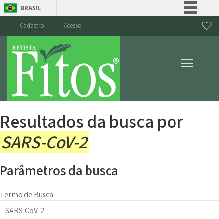
BRASIL
Simplifique!
Cadastro
Acesso
Comunica BR
Participe
Acesso à informação
Legislação
Canais
Resultados da busca por
SARS-CoV-2
Parâmetros da busca
Termo de Busca