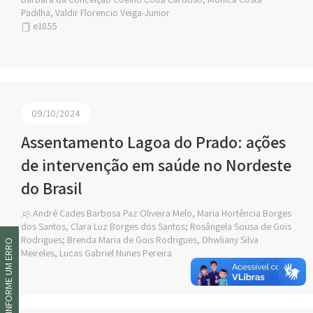
Padilha, Valdir Florencio Veiga-Junior
e1855
09/10/2024
Assentamento Lagoa do Prado: ações
de intervenção em saúde no Nordeste
do Brasil
André Cades Barbosa Paz Oliveira Melo, Maria Hortência Borges
dos Santos, Clara Luz Borges dos Santos; Rosângela Sousa de Gois
Rodrigues; Brenda Maria de Gois Rodrigues, Dhwliany Silva
INFORME UM ERRO
Meireles, Lucas Gabriel Nunes Pereira