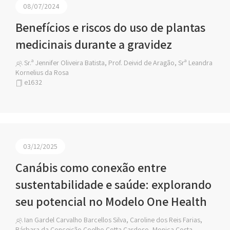
08/07/2024
Benefícios e riscos do uso de plantas
medicinais durante a gravidez
Sr.ª Jennifer Oliveira Batista, Prof. Deivid de Aragão, Srª Leandra
Kornelius da Rosa
e1632
03/12/2025
Canábis como conexão entre
sustentabilidade e saúde: explorando
seu potencial no Modelo One Health
Ian Gardel Carvalho Barcellos Silva, Caroline dos Reis Farias,
Bárbara da Conceição Coelho Cotta Cardoso, Monica Costa