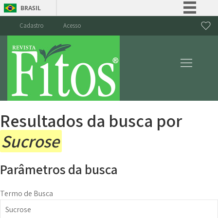
BRASIL
Simplifique!
Cadastro
Acesso
Comunica BR
Participe
Acesso à informação
Legislação
Canais
Resultados da busca por
Sucrose
Parâmetros da busca
Termo de Busca