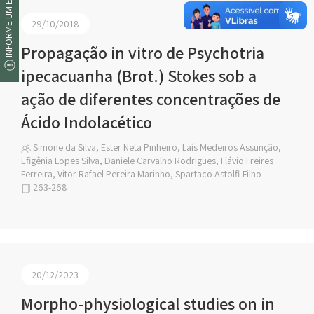
INFORME UM ERRO
29/10/2018
Propagação in vitro de Psychotria
ipecacuanha (Brot.) Stokes sob a
ação de diferentes concentrações de
Ácido Indolacético
Simone da Silva, Ester Neta Pinheiro, Laís Medeiros Assunção,
Efigênia Lopes Silva, Daniele Carvalho Rodrigues, Flávio Freires
Ferreira, Vitor Rafael Pereira Marinho, Spartaco Astolfi-Filho
263-268
20/12/2023
Morpho-physiological studies on in