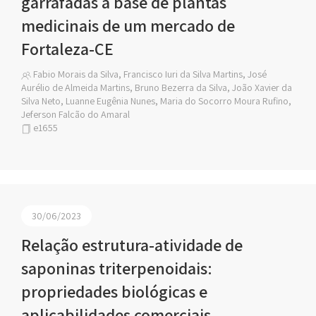
garrafadas a base de plantas
medicinais de um mercado de
Fortaleza-CE
Fabio Morais da Silva, Francisco Iuri da Silva Martins, José
Aurélio de Almeida Martins, Bruno Bezerra da Silva, João Xavier da
Silva Neto, Luanne Eugênia Nunes, Maria do Socorro Moura Rufino,
Jeferson Falcão do Amaral
e1655
30/06/2023
Relação estrutura-atividade de
saponinas triterpenoidais:
propriedades biológicas e
aplicabilidades comerciais