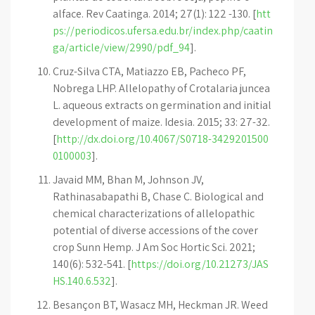
alface. Rev Caatinga. 2014; 27(1): 122 -130. [
htt
ps://periodicos.ufersa.edu.br/index.php/caatin
ga/article/view/2990/pdf_94
].
Cruz-Silva CTA, Matiazzo EB, Pacheco PF,
Nobrega LHP. Allelopathy of Crotalaria juncea
L. aqueous extracts on germination and initial
development of maize. Idesia. 2015; 33: 27-32.
[
http://dx.doi.org/10.4067/S0718-3429201500
0100003
].
Javaid MM, Bhan M, Johnson JV,
Rathinasabapathi B, Chase C. Biological and
chemical characterizations of allelopathic
potential of diverse accessions of the cover
crop Sunn Hemp. J Am Soc Hortic Sci. 2021;
140(6): 532-541. [
https://doi.org/10.21273/JAS
HS.140.6.532
].
Besançon BT, Wasacz MH, Heckman JR. Weed