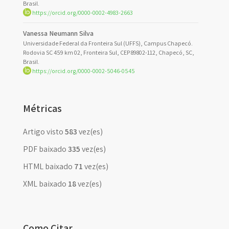
Brasil.
https://orcid.org/0000-0002-4983-2663
Vanessa Neumann Silva
Universidade Federal da Fronteira Sul (UFFS), Campus Chapecó.
Rodovia SC 459 km 02, Fronteira Sul, CEP 89802-112, Chapecó, SC,
Brasil.
https://orcid.org/0000-0002-5046-0545
Métricas
Artigo visto
583
vez(es)
PDF baixado
335
vez(es)
HTML baixado
71
vez(es)
XML baixado
18
vez(es)
Como Citar