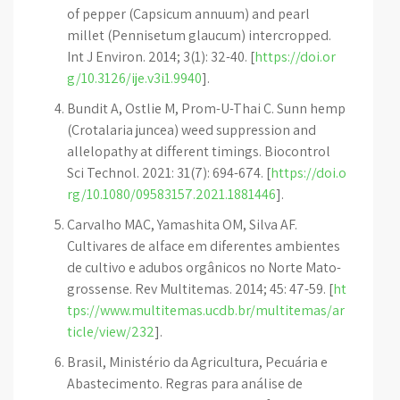
of pepper (Capsicum annuum) and pearl
millet (Pennisetum glaucum) intercropped.
Int J Environ. 2014; 3(1): 32-40. [
https://doi.or
g/10.3126/ije.v3i1.9940
].
Bundit A, Ostlie M, Prom-U-Thai C. Sunn hemp
(Crotalaria juncea) weed suppression and
allelopathy at different timings. Biocontrol
Sci Technol. 2021: 31(7): 694-674. [
https://doi.o
rg/10.1080/09583157.2021.1881446
].
Carvalho MAC, Yamashita OM, Silva AF.
Cultivares de alface em diferentes ambientes
de cultivo e adubos orgânicos no Norte Mato-
grossense. Rev Multitemas. 2014; 45: 47-59. [
ht
tps://www.multitemas.ucdb.br/multitemas/ar
ticle/view/232
].
Brasil, Ministério da Agricultura, Pecuária e
Abastecimento. Regras para análise de