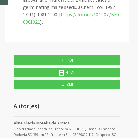
germinating maize seeds. J Chem Ecol. 1992;
17(11): 1981-1190. [
https://doi.org/10.1007/BF0
0981921
].
PDF
HTML
XML
Autor(es)
Aline Glecia Moreira de Arruda
Universidade Federal da Fronteira Sul (UFFS), Campus Chapecó.
Rodovia SC 459 km 02, Fronteira Sul, CEP 89802-112, Chapecó, SC,