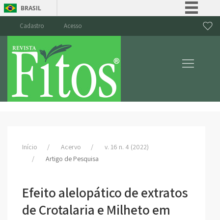
BRASIL
Simplifique!
Cadastro
Acesso
Comunica BR
Participe
Acesso à informação
Legislação
Canais
Início
Acervo
v. 16 n. 4 (2022)
Artigo de Pesquisa
Efeito alelopático de extratos
de Crotalaria e Milheto em