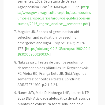
sementes. 2009. Secretaria de Defesa
Agropecuária. Brasília: MAPA/ACS. 395p. [
http
s://www.gov.br/agricultura/pt-br/assuntos/ins
umos-agropecuarios/arquivos-publicacoes-in
sumos/2946_regras_analise__sementes.pdf
].
Maguire JD. Speeds of germination-aid
selection and evaluation for seedling
emergence and vigor. Crop Sci. 1962; 2: 176-
177. [
https://doi.org/10.2135/cropsci1962.0011
183X000200020033x
]
Nakagawa J. Testes de vigor baseados no
desempenho das plântulas. In: Krzyzanowski
FC, Vieira RD, França Neto JB. (Ed.). Vigor de
sementes: conceitos e testes. Londrina:
ABRATES.1999. p.2.1-2.24.
Nunes JVD, Melo D, Nobrega LHP, Loures NTP,
Sosa DEF. Atividade alelopática de extratos de
plantas de cobertura sobre soja, pepino e