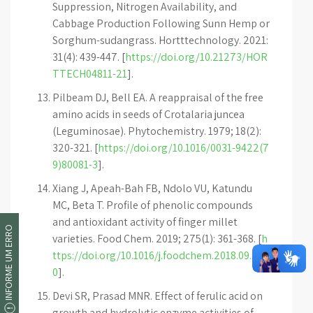
Suppression, Nitrogen Availability, and
Cabbage Production Following Sunn Hemp or
Sorghum-sudangrass. Hortttechnology. 2021:
31(4): 439-447. [
https://doi.org/10.21273/HOR
TTECH04811-21
].
Pilbeam DJ, Bell EA. A reappraisal of the free
amino acids in seeds of Crotalaria juncea
(Leguminosae). Phytochemistry. 1979; 18(2):
320-321. [
https://doi.org/10.1016/0031-9422(7
9)80081-3
].
Xiang J, Apeah-Bah FB, Ndolo VU, Katundu
MC, Beta T. Profile of phenolic compounds
and antioxidant activity of finger millet
INFORME UM ERRO
varieties. Food Chem. 2019; 275(1): 361-368. [
h
ttps://doi.org/10.1016/j.foodchem.2018.09.12
0
].
Devi SR, Prasad MNR. Effect of ferulic acid on
growth and hydrolytic enzyme activities of