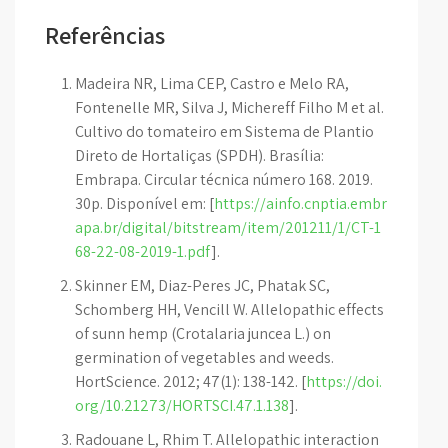
Referências
Madeira NR, Lima CEP, Castro e Melo RA,
Fontenelle MR, Silva J, Michereff Filho M et al.
Cultivo do tomateiro em Sistema de Plantio
Direto de Hortaliças (SPDH). Brasília:
Embrapa. Circular técnica número 168. 2019.
30p. Disponível em: [
https://ainfo.cnptia.embr
apa.br/digital/bitstream/item/201211/1/CT-1
68-22-08-2019-1.pdf
].
Skinner EM, Diaz-Peres JC, Phatak SC,
Schomberg HH, Vencill W. Allelopathic effects
of sunn hemp (Crotalaria juncea L.) on
germination of vegetables and weeds.
HortScience. 2012; 47(1): 138-142. [
https://doi.
org/10.21273/HORTSCI.47.1.138
].
Radouane L, Rhim T. Allelopathic interaction