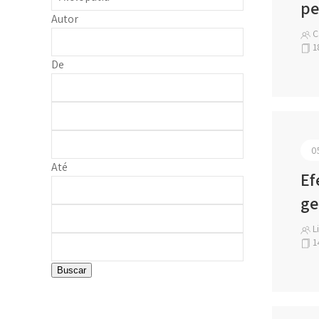
pe
Autor
Ca
1
De
0
Até
Ef
ge
Li
1
Buscar