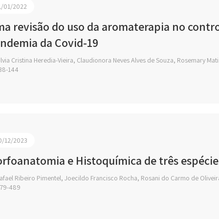
1/01/2022
a revisão do uso da aromaterapia no contro
ndemia da Covid-19
lvia Cristina Heredia-Vieira, Claudionora Neves Alves de Souza, Rosemary Mat
38-144
0/12/2023
rfoanatomia e Histoquímica de três espécies
fael Ribeiro Pimentel, Joecildo Francisco Rocha, Rosani do Carmo de Oliveir
79-489