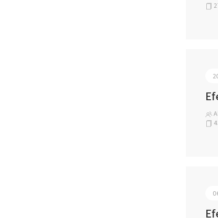
2
2
Ef
A
4
0
Ef