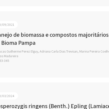
0/09/2021
nejo de biomassa e compostos majoritários 
 Bioma Pampa
cas Guilherme Perez Elguy, Adriana Carla Dias Trevisan, Marina Pereira Coelho
os Madureira
33-345
0/03/2024
sperozygis ringens (Benth.) Epling (Lamiac