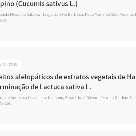
pino (Cucumis sativus L.)
mila Mesquita Saboia, Thiago da Silva Barbosa, Katia Maria da Silva Parente,
8-26
5/07/2018
eitos alelopáticos de extratos vegetais de 
rminação de Lactuca sativa L.
diane Andressa Cavalcante Uhlmann, Rafael José Oliveira, Marcio Galdino San
47-160