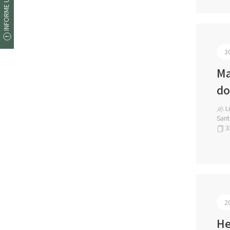
INFORME UM ERRO
3
Ma
do
Lu
Sant
3
2
He