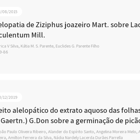
3/08/2015
elopatia de Ziziphus joazeiro Mart. sobre La
culentum Mill.
ica V Silva, Kátia M. S. Parente, Euclides G. Parente Filho
9-86
0/12/2019
eito alelopático do extrato aquoso das folha
 Gaertn.) G.Don sobre a germinação de picão
ão Paulo Oliveira Ribeiro, Alander do Espírito Santo, Angelina Moreira Melo,
eira, Amilton Ferreira da Silva, Nádia Nardely Lacerda Durães Parrella