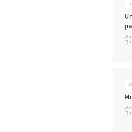
3
Um
pa
Si
1
2
Mo
Ra
4