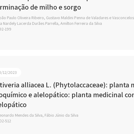
rminação de milho e sorgo
ão Paulo Oliveira Ribeiro, Gustavo Maldini Penna de Valadares e Vasconcelos,
a Nardely Lacerda Durães Parrella, Amilton Ferreira da Silva
92-199
0/12/2023
tiveria alliacea L. (Phytolaccaceae): plant
toquímico e alelopático: planta medicinal c
elopático
onardo Mendes da Silva, Fábio Júnio da Silva
02-512