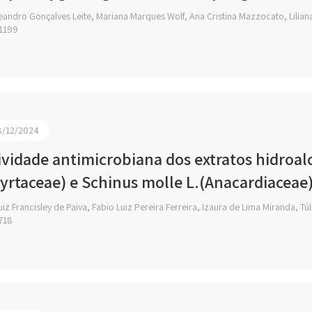
andro Gonçalves Leite, Mariana Marques Wolf, Ana Cristina Mazzocato, Liliana
1199
8/12/2024
ividade antimicrobiana dos extratos hidroalc
yrtaceae) e Schinus molle L.(Anacardiaceae
iz Francisley de Paiva, Fabio Luiz Pereira Ferreira, Izaura de Lima Miranda, Tú
718