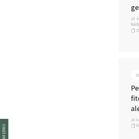
ge
Jo
Nádi
1
2
Pe
fi
al
Le
5