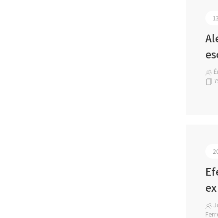
1
Al
es
Ér
7
2
Ef
ex
Jo
Ferr