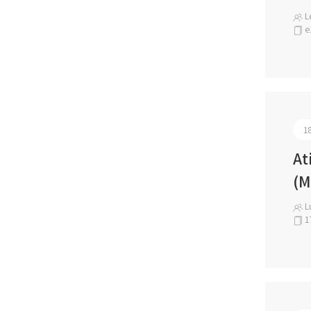
Le
e
1
At
(M
Lu
1