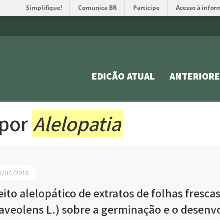
Simplifique!
Comunica BR
Participe
Acesso à infor
EDIÇÃO ATUAL
ANTERIORE
 por
Alelopatia
5/04/2018
eito alelopático de extratos de folhas fresc
aveolens L.) sobre a germinação e o desenv