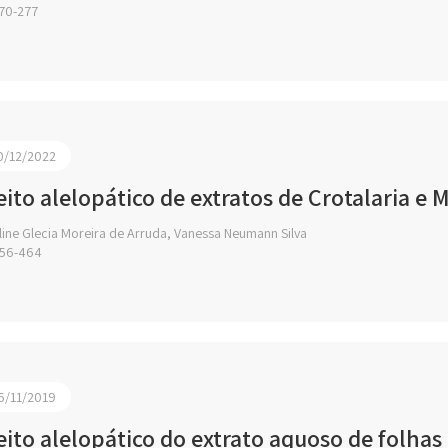
70-277
0/12/2022
eito alelopático de extratos de Crotalaria 
line Glecia Moreira de Arruda, Vanessa Neumann Silva
56-464
6/11/2019
eito alelopático do extrato aquoso de folhas 