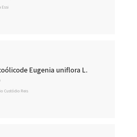
 Essi
oólicode Eugenia uniflora L.
)
lio Custódio Reis