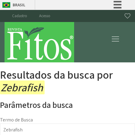
BRASIL
Simplifique!
Cadastro
Acesso
Comunica BR
Participe
Acesso à informação
Legislação
Canais
Resultados da busca por
Zebrafish
Parâmetros da busca
Termo de Busca