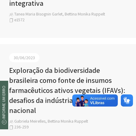
integrativa
Tanea Maria Bisognin Garlet, Bettina Monika Ruppelt
e1572
30/06/2023
Exploração da biodiversidade
brasileira como fonte de insumos
farmacêuticos ativos vegetais (IFAVs):
INFORME UM ERRO
desafios da indústria farmacêutica
nacional
Gabriela Meirelles, Bettina Monika Ruppelt
236-259