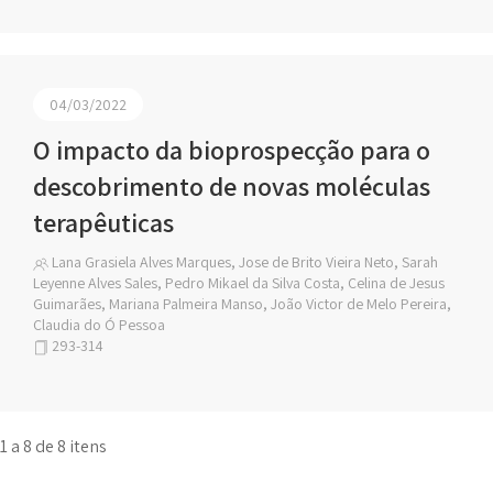
04/03/2022
O impacto da bioprospecção para o
descobrimento de novas moléculas
terapêuticas
Lana Grasiela Alves Marques, Jose de Brito Vieira Neto, Sarah
Leyenne Alves Sales, Pedro Mikael da Silva Costa, Celina de Jesus
Guimarães, Mariana Palmeira Manso, João Victor de Melo Pereira,
Claudia do Ó Pessoa
293-314
1 a 8 de 8 itens