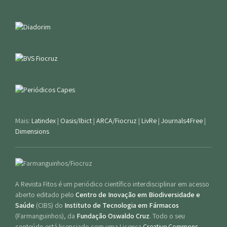
Mais:
Latindex
|
Oasis/Ibict
|
ARCA/Fiocruz
|
LivRe
|
Journals4Free
|
Dimensions
A Revista Fitos é um periódico científico interdisciplinar em acesso
aberto editado pelo
Centro de Inovação em Biodiversidade e
Saúde
(CIBS) do
Instituto de Tecnologia em Fármacos
(Farmanguinhos), da
Fundação Oswaldo Cruz
. Todo o seu
conteúdo está licenciado com uma Licença
Creative Commons -