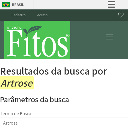
BRASIL
Simplifique!
Cadastro
Acesso
Comunica BR
Participe
Acesso à informação
Legislação
Canais
Resultados da busca por
Artrose
Parâmetros da busca
Termo de Busca