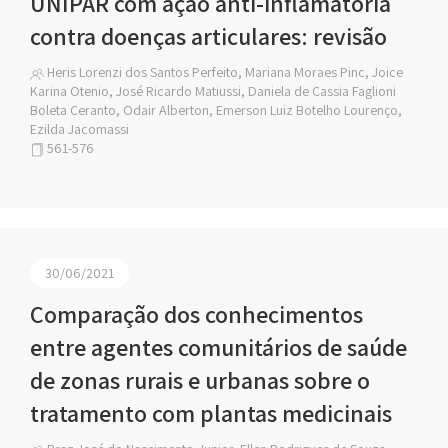
UNIPAR com ação anti-inflamatória
contra doenças articulares: revisão
Heris Lorenzi dos Santos Perfeito, Mariana Moraes Pinc, Joice
Karina Otenio, José Ricardo Matiussi, Daniela de Cassia Faglioni
Boleta Ceranto, Odair Alberton, Emerson Luiz Botelho Lourenço,
Ezilda Jacomassi
561-576
30/06/2021
Comparação dos conhecimentos
entre agentes comunitários de saúde
de zonas rurais e urbanas sobre o
tratamento com plantas medicinais