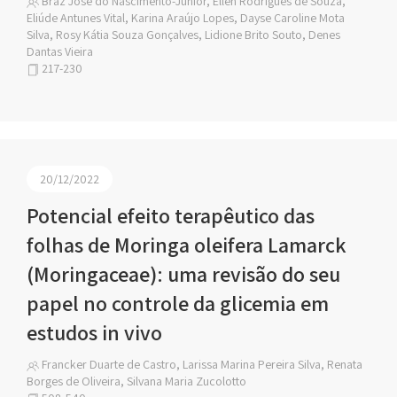
Braz José do Nascimento-Junior, Ellen Rodrigues de Souza,
Eliúde Antunes Vital, Karina Araújo Lopes, Dayse Caroline Mota
Silva, Rosy Kátia Souza Gonçalves, Lidione Brito Souto, Denes
Dantas Vieira
217-230
20/12/2022
Potencial efeito terapêutico das
folhas de Moringa oleifera Lamarck
(Moringaceae): uma revisão do seu
papel no controle da glicemia em
estudos in vivo
Francker Duarte de Castro, Larissa Marina Pereira Silva, Renata
Borges de Oliveira, Silvana Maria Zucolotto