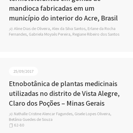
mandioca fabricadas em um
município do interior do Acre, Brasil
Aline Dias de Oliveira, Alex da Silva Santos, Erlane da Rocha
Fernandes, Gabriela Moysés Pereira, Regiane Ribeiro dos Santos
25/09/2017
Etnobotânica de plantas medicinais
utilizadas no distrito de Vista Alegre,
Claro dos Poções – Minas Gerais
Nathalle Cristine Alencar Fagundes, Gisele Lopes Oliveira,
Betânia Guedes de Souza
62-80