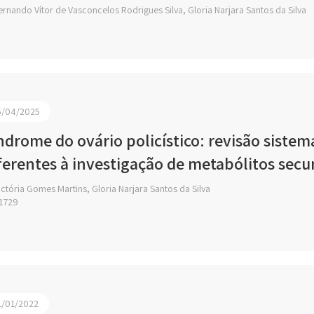
rnando Vítor de Vasconcelos Rodrigues Silva, Gloria Narjara Santos da Silva
5/04/2025
ndrome do ovário policístico: revisão sistem
ferentes à investigação de metabólitos secu
ctória Gomes Martins, Gloria Narjara Santos da Silva
1729
1/01/2022