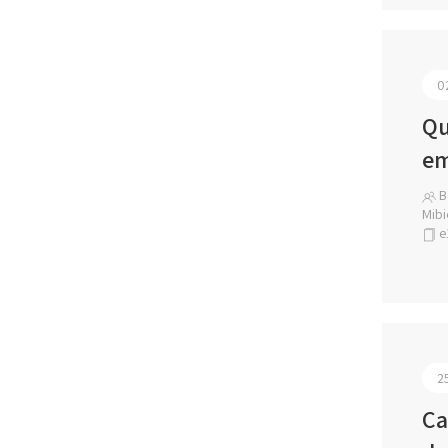
0
Qu
em
Ba
Mibie
e
2
Ca