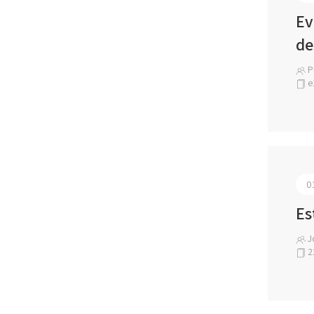
Ev
de
Pr
e
0
Es
Jo
2