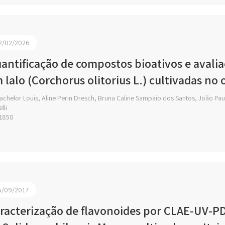
2/02/2026
antificação de compostos bioativos e avali
 lalo (Corchorus olitorius L.) cultivadas no
chelor Louis, Aline Perin Dresch, Bruna Caline Sampaio dos Santos, João Pa
lli
1850
5/09/2017
racterização de flavonoides por CLAE-UV-PD