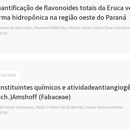
antificação de flavonoides totais da Eruca ve
rma hidropônica na região oeste do Paraná
viane da Silva Lobo, Monique Malikosky, Andrey Lopes, Adson Ruan Gonçalves,
9-92
7/03/2025
nstituintes químicos e atividadeantiangiog
ich.)Amshoff (Fabaceae)
ís Xavier Guimaraes, Nádia Cristina Falcão Bücker, Cecilia Veronica Nunez
1756