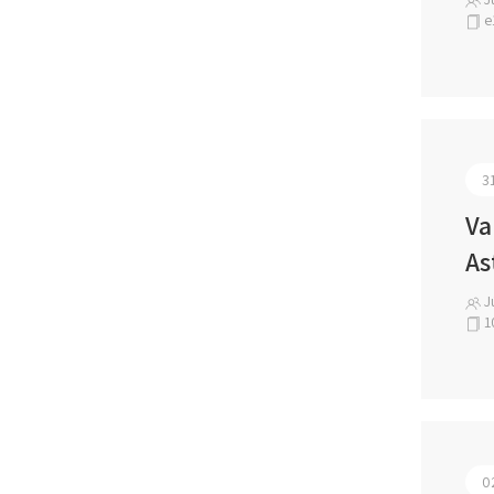
e
3
Va
As
Jú
1
0