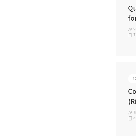
Qu
fo
Vi
7
1
Co
(R
Ta
e