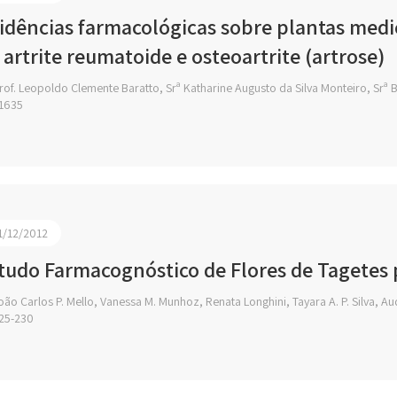
idências farmacológicas sobre plantas medi
 artrite reumatoide e osteoartrite (artrose)
of. Leopoldo Clemente Baratto, Srª Katharine Augusto da Silva Monteiro, Srª B
1635
1/12/2012
tudo Farmacognóstico de Flores de Tagetes p
ão Carlos P. Mello, Vanessa M. Munhoz, Renata Longhini, Tayara A. P. Silva, Aud
25-230