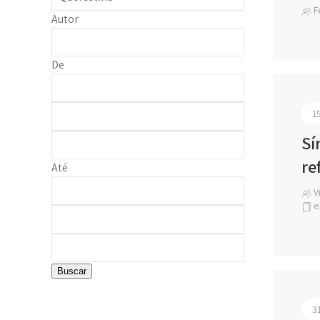
Fe
Autor
De
1
Sí
re
Até
Vi
e
Buscar
3