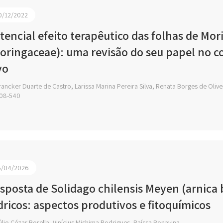
0/12/2022
tencial efeito terapêutico das folhas de Mo
oringaceae): uma revisão do seu papel no co
vo
ancker Duarte de Castro, Larissa Marina Pereira Silva, Renata Borges de Olive
08-540
5/04/2026
sposta de Solidago chilensis Meyen (arnica b
dricos: aspectos produtivos e fitoquímicos
lio Cézar Borella, Vinícius Mishima Rodrigues, Raíssa Bonavina