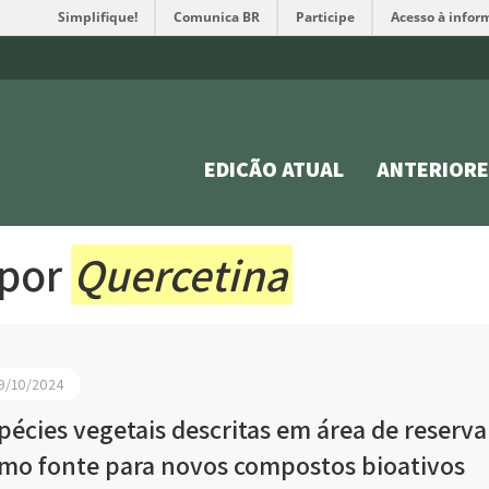
Simplifique!
Comunica BR
Participe
Acesso à infor
EDIÇÃO ATUAL
ANTERIORE
 por
Quercetina
9/10/2024
pécies vegetais descritas em área de reserva
mo fonte para novos compostos bioativos