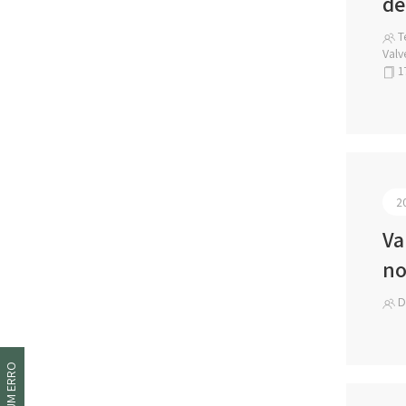
de
Te
Valv
1
2
Va
no
D