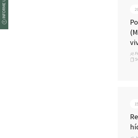
INFORME UM ERRO
2
Po
(M
vi
Fr
5
1
Re
hí
Jú