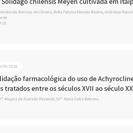
 Solidago chilensis Meyen cultivada em Itai
mistocles Barroso de Oliveira, Belta Paloma Mendes Bastos, Andressa Maia K
erde
7-25
0/05/2026
lidação farmacológica do uso de Achyrocline
s tratados entre os séculos XVII ao século XX
rª. Mayara de Azeredo Rezende, Drª. Maria Dutra Behrens