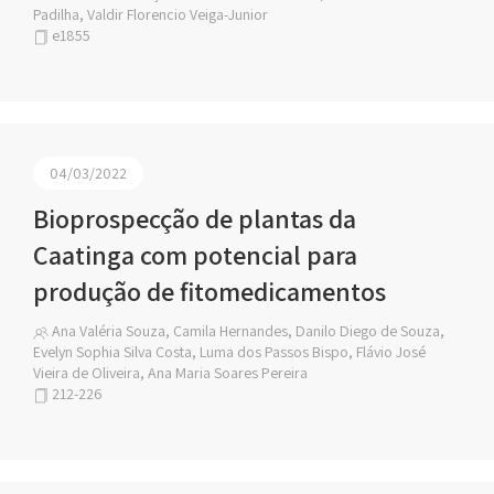
Padilha, Valdir Florencio Veiga-Junior
e1855
04/03/2022
Bioprospecção de plantas da
Caatinga com potencial para
produção de fitomedicamentos
Ana Valéria Souza, Camila Hernandes, Danilo Diego de Souza,
Evelyn Sophia Silva Costa, Luma dos Passos Bispo, Flávio José
Vieira de Oliveira, Ana Maria Soares Pereira
212-226