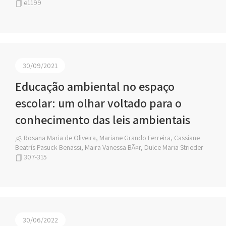
e1199
30/09/2021
Educação ambiental no espaço
escolar: um olhar voltado para o
conhecimento das leis ambientais
Rosana Maria de Oliveira, Mariane Grando Ferreira, Cassiane
Beatrís Pasuck Benassi, Maira Vanessa BÃ¤r, Dulce Maria Strieder
307-315
30/06/2022