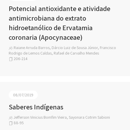
Potencial antioxidante e atividade
antimicrobiana do extrato
hidroetanólico de Ervatamia
coronaria (Apocynaceae)
Raiane Arruda Barros, Dárcio Luiz de Sousa Júnior, Francisco
Rodrigo de Lemos Caldas, Rafael de Carvalho Mendes
206-214
08/07/2019
Saberes Indígenas
Jefferson Vinicius Bomfim Vieira, Sayonara Cotrim Sabioni
88-95