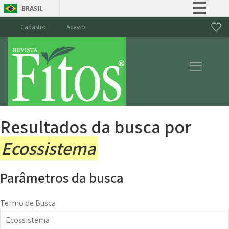
BRASIL
Simplifique!
Cadastro
Acesso
Comunica BR
Participe
Acesso à informação
Legislação
Canais
Resultados da busca por
Ecossistema
Parâmetros da busca
Termo de Busca