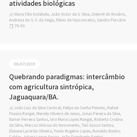
atividades biológicas
Maria Fâni Dolabela, João Victor da S. Silva, Diele M do Rosário,
Andreza do S. S. da Veiga, Flávio de Vasconcelos, Sandro Percário
79-93
08/07/2019
Quebrando paradigmas: intercâmbio
com agricultura sintrópica,
Jaguaquara/BA.
João Luiz da Silva Carnicel, Felipe da Cunha Peixoto, Rafael
Passos Rangel, Meriely Oliveira de Jesus, Jonas Pereira da Silva,
Itamar Ferreira Santos, Iara Maria Lopes Rangel, Roberta Cristina
da Silva, Marcos Vinícius do Nascimento, Taís Souza Santos,
Elisiane Lacerda Oliveira, Paulo Rogério Lopes, Ronaldo Bastos
Caldas, Juliana Lopes Souza, João Dagoberto Santos