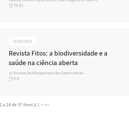
76-81
31/03/2023
Revista Fitos: a biodiversidade e a
saúde na ciência aberta
Rosane de Albuquerque dos Santos Abreu
6-8
1 a 24 de 37 itens
1
2
>
>>