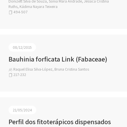
Donizett Silva de Souza, Sonia Mara Andrade, Jéssica Cristina
Ruths, Kádima Nayara Teixeira
494-507
08/12/2015
Bauhinia forficata Link (Fabaceae)
Raquel Elisa Silva-López, Bruna Cristina Santos
217-232
21/05/2024
Perfil dos fitoterápicos dispensados