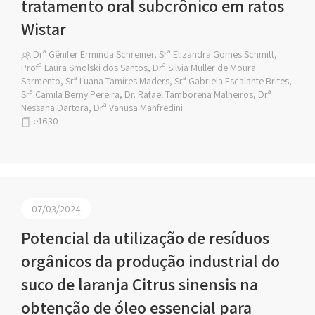
tratamento oral subcrônico em ratos
Wistar
Drª Gênifer Erminda Schreiner, Srª Elizandra Gomes Schmitt,
Profª Laura Smolski dos Santos, Drª Silvia Muller de Moura
Sarmento, Srª Luana Tamires Maders, Srª Gabriela Escalante Brites,
Srª Camila Berny Pereira, Dr. Rafael Tamborena Malheiros, Drª
Nessana Dartora, Drª Vanusa Manfredini
e1630
07/03/2024
Potencial da utilização de resíduos
orgânicos da produção industrial do
suco de laranja Citrus sinensis na
obtenção de óleo essencial para