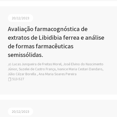
20/12/2023
Avaliação farmacognóstica de
extratos de Libidibia ferrea e análise
de formas farmacêuticas
semissólidas.
Lucas Junqueira de Freitas Morel, José Elvino do Nascimento
Júnior, Suzelei de Castro França, Ivanice Maria Cestari Dandaro,
Júlio Cézar Borella , Ana Maria Soares Pereira
513-527
20/12/2023