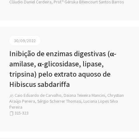
Cláudio Daniel Cerdeira, Prof.ª Gérsika Bitencourt Santos Barros
30/09/2022
Inibição de enzimas digestivas (α-
amilase, α-glicosidase, lipase,
tripsina) pelo extrato aquoso de
Hibiscus sabdariffa
Caio Eduardo de Carvalho, Daiana Teixeira Mancini, Chrystian
Araújo Pereira, Sérgio Scherrer Thomasi, Luciana Lopes Silva
Pereira
315-323