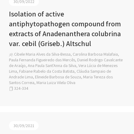
30/09/2022
Isolation of active
antiphytopathogen compound from
extracts of Anadenanthera colubrina
var. cebil (Griseb.) Altschul
Cibele Maria Alves da Silva-Bessa, Carolina Barbosa Malafaia,
Paula Fernanda Figueiredo das Mercês, Daniel Rodrigo Cavalcante
de Araújo, Ana Paula Sant'Anna da Silva, Vera Lúcia de Menezes
Lima, Fabiane Rabelo da Costa Batista, Cláudia Sampaio de
Andrade Lima, Elineide Barbosa de Souza, Maria Tereza dos
Santos Correia, Maria Luiza Vilela Oliva
324-334
30/09/2021