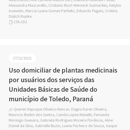
Alessandra Mascarello, Cristiano Ruch Werneck Guimarães, Hatylas
Azevedo, Marcia Luana Gomes Perfeito, Eduardo Pagani, Cristina
Dislich Ropke
176-192
17/12/2021
Uso domiciliar de plantas medicinais
por usuários dos serviços das
Unidades Básicas de Saúde do
município de Toledo, Paraná
Queren Hapuque Oliveira Alencar, Dagna Karen Oliveira,
Mauricio Bedim dos Santos, Camila Lopes Manetti, Fernanda
Morinigo Guevara, Gabriela Rodrigues Moreira Florência, Aline
Daniel da Silva, Gabrielle Buzin, Luana Pacheco de Souza, Isaque