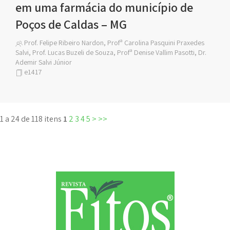
em uma farmácia do município de
Poços de Caldas – MG
Prof. Felipe Ribeiro Nardon, Profª Carolina Pasquini Praxedes
Salvi, Prof. Lucas Buzeli de Souza, Profª Denise Vallim Pasotti, Dr.
Ademir Salvi Júnior
e1417
1 a 24 de 118 itens
1
2
3
4
5
>
>>