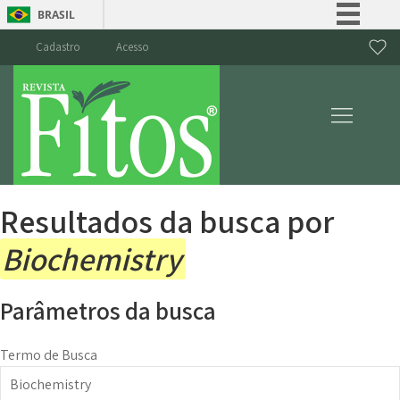
BRASIL
Simplifique!
Cadastro
Acesso
Comunica BR
Participe
Acesso à informação
Legislação
Canais
Resultados da busca por
Biochemistry
Parâmetros da busca
Termo de Busca