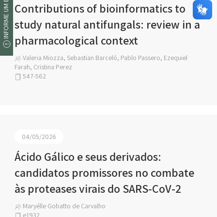
INFORME UM ERRO
Contributions of bioinformatics to
study natural antifungals: review in a
pharmacological context
Valeria Miozza, Sebastian Barceló, Pablo Passero, Ezequiel
Farah, Cristina Perez
547-562
04/05/2026
Ácido Gálico e seus derivados:
candidatos promissores no combate
às proteases virais do SARS-CoV-2
Maryélle Gobatto de Carvalho
e1932