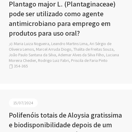
Plantago major L. (Plantaginaceae)
pode ser utilizado como agente
antimicrobiano para emprego em
produtos para uso oral?
Maria Luiza Nogueira, Leandro Martins Lima, Ari Sérgio de
Oliveira Lemos, Marcel Arruda Diogo, Thalita de Freitas Souza,
João Paulo Santana da Silva, Ademar Alves da Silva Filho, Luciana
Moreira Chedier, Rodrigo Luiz Fabri, Priscila de Faria Pinto
354-365
15/07/2024
Polifenóis totais de Aloysia gratissima
e biodisponibilidade depois de um