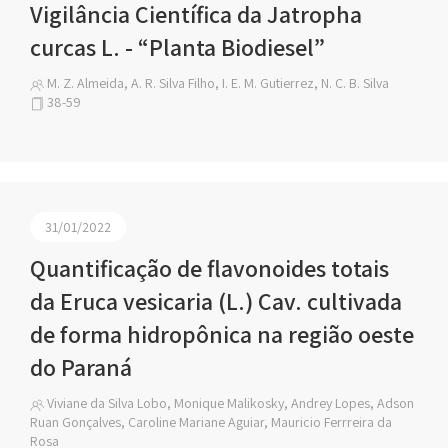
Vigilância Científica da Jatropha
curcas L. - “Planta Biodiesel”
M. Z. Almeida, A. R. Silva Filho, I. E. M. Gutierrez, N. C. B. Silva
38-59
31/01/2022
Quantificação de flavonoides totais
da Eruca vesicaria (L.) Cav. cultivada
de forma hidropônica na região oeste
do Paraná
Viviane da Silva Lobo, Monique Malikosky, Andrey Lopes, Adson
Ruan Gonçalves, Caroline Mariane Aguiar, Mauricio Ferrreira da
Rosa