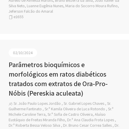
Aurélio de Almeida Martins, Bruno Bezerra da Silva, João Xavier da
Silva Neto, Luanne Eugênia Nunes, Maria do Socorro Moura Rufino,
Jeferson Falcão do Amaral
e1655
02/10/2024
Parâmetros bioquímicos e
morfológicos em ratos diabéticos
tratados com extratos de Ora-Pro-
Nóbis (Pereskia aculeata)
Sr. João Paulo Lopes Jordão , Sr. Gabriel Lopes Chaves , Sr.
Guilherme Fantinato , Sr.ª Kamila Oliveira de Luca Rotondo , Sr.ª
Michele Caroline Terra, Sr.ª Sofia de Castro Oliveira, Aluísio
Eustáquio de Freitas Miranda Filho, Dr.ª Ana Claudia Frota Lopes ,
Dr.ª Roberta Bessa Veloso Silva , Dr. Bruno Cesar Correa Salles , Dr.