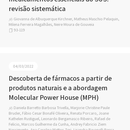
revisão sistemática
Giovanna de Albuquerque Kirchner, Matheus Maschio Pelaquin,
Milena Ferreira Magalhães, Neire Moura de Gouveia
93-119
04/03/2022
Descoberta de fármacos a partir de
produtos naturais e a abordagem
Molecular Power House (MPH)
Daniela Barretto Barbosa Trivella, Marjorie Christine Paule
Bruder, Fábio Cesar Bonafé Oliveira, Renata Porcaro, Joane
Kathelen Rustiguel, Leonardo Bergamasco Ribeiro, Rafael de
Felicio, Marcos Guilherme da Cunha, Andrey Fabricio Ziem
Nascimento, Ana Carolina Mattos Zeri, Lisandra Ravanelli Pessa,