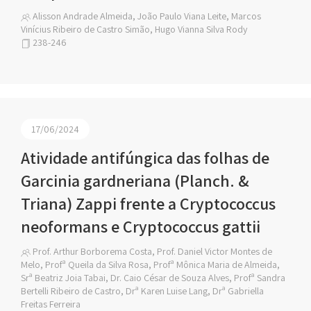
Alisson Andrade Almeida, João Paulo Viana Leite, Marcos
Vinícius Ribeiro de Castro Simão, Hugo Vianna Silva Rody
238-246
17/06/2024
Atividade antifúngica das folhas de
Garcinia gardneriana (Planch. &
Triana) Zappi frente a Cryptococcus
neoformans e Cryptococcus gattii
Prof. Arthur Borborema Costa, Prof. Daniel Victor Montes de
Melo, Profª Queila da Silva Rosa, Profª Mônica Maria de Almeida,
Srª Beatriz Joia Tabai, Dr. Caio César de Souza Alves, Profª Sandra
Bertelli Ribeiro de Castro, Drª Karen Luise Lang, Drª Gabriella
Freitas Ferreira