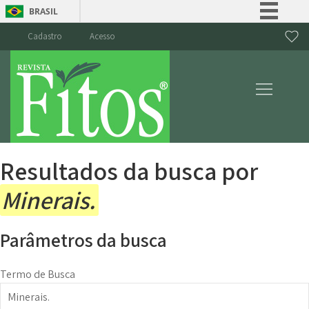
BRASIL
Simplifique!
Cadastro
Acesso
Comunica BR
Participe
Acesso à informação
Legislação
Canais
Resultados da busca por
Minerais.
Parâmetros da busca
Termo de Busca