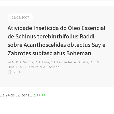
01/03/2007
Atividade Inseticida do Óleo Essencial
de Schinus terebinthifolius Raddi
sobre Acanthoscelides obtectus Say e
Zabrotes subfasciatus Boheman
M. R. A. Santos, R. A. Lima, C. F. Fernandes, A. G. Silva, D. K. S.
Lima, C. A. D. Teixeira, V. A. Facundo
77-84
1 a 24 de 52 itens
1
2
3
>
>>