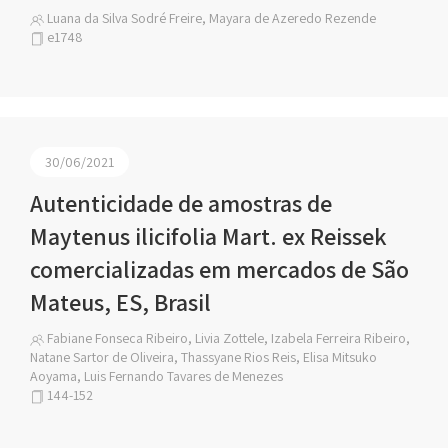
Luana da Silva Sodré Freire, Mayara de Azeredo Rezende
e1748
30/06/2021
Autenticidade de amostras de
Maytenus ilicifolia Mart. ex Reissek
comercializadas em mercados de São
Mateus, ES, Brasil
Fabiane Fonseca Ribeiro, Livia Zottele, Izabela Ferreira Ribeiro,
Natane Sartor de Oliveira, Thassyane Rios Reis, Elisa Mitsuko
Aoyama, Luis Fernando Tavares de Menezes
144-152