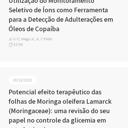
Utilização do Monitoramento
Seletivo de Íons como Ferramenta
para a Detecção de Adulterações em
Óleos de Copaíba
V. F.; Veiga Jr., A. C Pinto
52-56
20/12/2022
Potencial efeito terapêutico das
folhas de Moringa oleifera Lamarck
(Moringaceae): uma revisão do seu
papel no controle da glicemia em