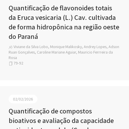
Quantificação de flavonoides totais
da Eruca vesicaria (L.) Cav. cultivada
de forma hidropônica na região oeste
do Paraná
Viviane da Silva Lobo, Monique Malikosky, Andrey Lopes, Adson
Ruan Gonçalves, Caroline Mariane Aguiar, Mauricio Ferrreira da
Rosa
79-92
02/02/2026
Quantificação de compostos
bioativos e avaliação da capacidade