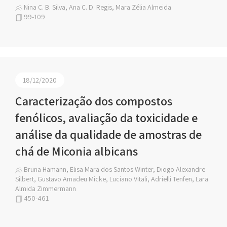
Nina C. B. Silva, Ana C. D. Regis, Mara Zélia Almeida
99-109
18/12/2020
Caracterização dos compostos
fenólicos, avaliação da toxicidade e
análise da qualidade de amostras de
chá de Miconia albicans
Bruna Hamann, Elisa Mara dos Santos Winter, Diogo Alexandre
Silbert, Gustavo Amadeu Micke, Luciano Vitali, Adrielli Tenfen, Lara
Almida Zimmermann
450-461