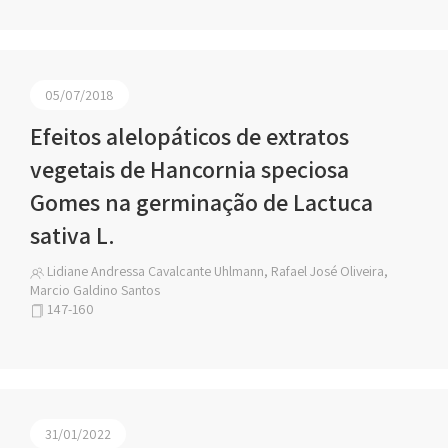
05/07/2018
Efeitos alelopáticos de extratos
vegetais de Hancornia speciosa
Gomes na germinação de Lactuca
sativa L.
Lidiane Andressa Cavalcante Uhlmann, Rafael José Oliveira,
Marcio Galdino Santos
147-160
31/01/2022