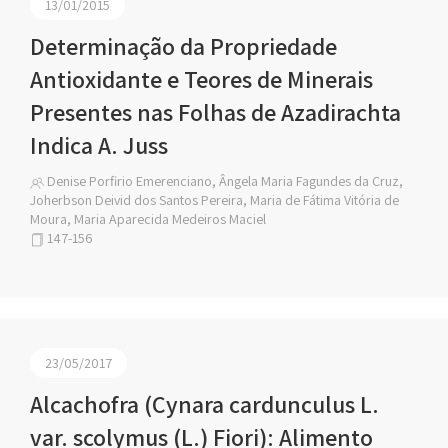
13/01/2015
Determinação da Propriedade
Antioxidante e Teores de Minerais
Presentes nas Folhas de Azadirachta
Indica A. Juss
Denise Porfirio Emerenciano, Ângela Maria Fagundes da Cruz,
Joherbson Deivid dos Santos Pereira, Maria de Fátima Vitória de
Moura, Maria Aparecida Medeiros Maciel
147-156
23/05/2017
Alcachofra (Cynara cardunculus L.
var. scolymus (L.) Fiori): Alimento