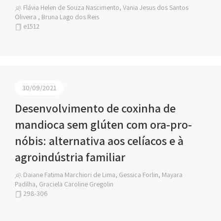
Flávia Helen de Souza Nascimento, Vania Jesus dos Santos
Oliveira , Bruna Lago dos Reis
e1512
30/09/2021
Desenvolvimento de coxinha de
mandioca sem glúten com ora-pro-
nóbis: alternativa aos celíacos e à
agroindústria familiar
Daiane Fatima Marchiori de Lima, Gessica Forlin, Mayara
Padilha, Graciela Caroline Gregolin
298-306