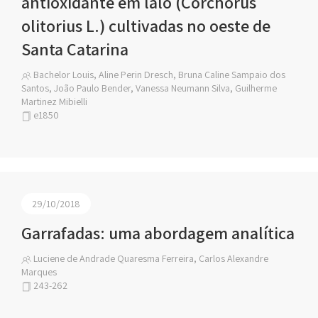
antioxidante em lalo (Corchorus
olitorius L.) cultivadas no oeste de
Santa Catarina
Bachelor Louis, Aline Perin Dresch, Bruna Caline Sampaio dos
Santos, João Paulo Bender, Vanessa Neumann Silva, Guilherme
Martinez Mibielli
e1850
29/10/2018
Garrafadas: uma abordagem analítica
Luciene de Andrade Quaresma Ferreira, Carlos Alexandre
Marques
243-262